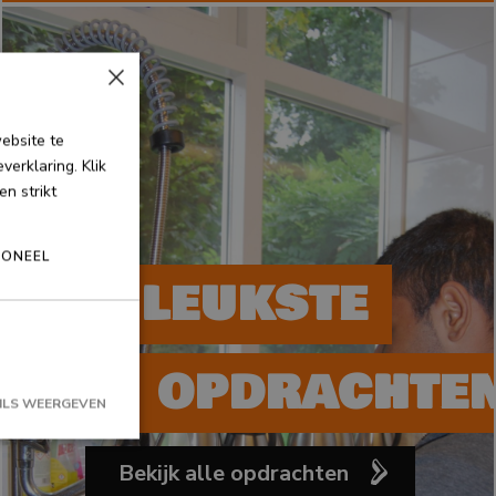
×
ebsite te
erklaring. Klik
n strikt
IONEEL
DE LEUKSTE
OPDRACHTE
ILS WEERGEVEN
Bekijk alle opdrachten