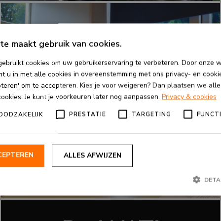
te maakt gebruik van cookies.
ebruikt cookies om uw gebruikerservaring te verbeteren. Door onze w
t u in met alle cookies in overeenstemming met ons privacy- en cookiev
pteren' om te accepteren. Kies je voor weigeren? Dan plaatsen we allee
cookies. Je kunt je voorkeuren later nog aanpassen.
Privacy & cookies
OODZAKELIJK
PRESTATIE
TARGETING
FUNCT
CEPTEREN
ALLES AFWIJZEN
DETA
Strikt noodzakelijk
Prestatie
Targeting
Functioneel