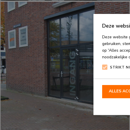
Deze websi
Deze website g
gebruiken, stem
op 'Alles acce
noodzakelijke 
STRIKT N
ALLES AC