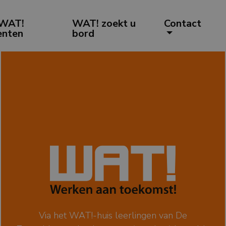
WAT!
WAT! zoekt u
Contact
enten
bord
Via het WAT!-huis leerlingen van De