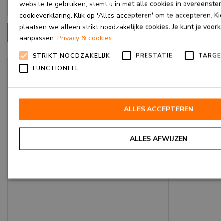
website te gebruiken, stemt u in met alle cookies in overeenst
te
cookieverklaring. Klik op 'Alles accepteren' om te accepteren. K
plaatsen we alleen strikt noodzakelijke cookies. Je kunt je voor
Targeting
aanpassen.
Privacy & cookies
STRIKT NOODZAKELIJK
PRESTATIE
TARGE
Aanbieder /
FUNCTIONEEL
Naam
Vervaldatu
Domein
ALLES ACCEPTEREN
Google LLC
YSC
Sessie
ALLES AFWIJZEN
.youtube.com
Strikt noodzakelijk
Prestatie
Targeting
F
Strikt noodzakelijke cookies maken de kernfunctionaliteiten van de website mogel
gebruikersaanmelding en accountbeheer. De website kan niet goed worden gebrui