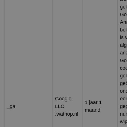
ge
Go
Ana
bel
is
al
an
Go
co
ge
geb
on
Google
een
1 jaar 1
_ga
LLC
ge
maand
.watnop.nl
nu
wij