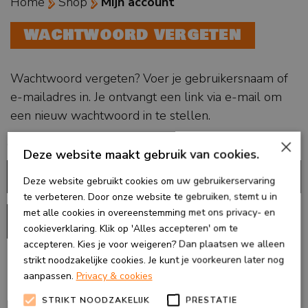
Home
Shop
Mijn account
WACHTWOORD VERGETEN
Wachtwoord vergeten? Voer je gebruikersnaam of
e-mailadres in. Je ontvangt een link via e-mail om
een nieuw wachtwoord in te stellen.
×
Vereist
Gebruikersnaam of e-mail
*
Deze website maakt gebruik van cookies.
Deze website gebruikt cookies om uw gebruikerservaring
te verbeteren. Door onze website te gebruiken, stemt u in
met alle cookies in overeenstemming met ons privacy- en
Reset wachtwoord
cookieverklaring. Klik op 'Alles accepteren' om te
accepteren. Kies je voor weigeren? Dan plaatsen we alleen
strikt noodzakelijke cookies. Je kunt je voorkeuren later nog
DELEN
aanpassen.
Privacy & cookies
STRIKT NOODZAKELIJK
PRESTATIE