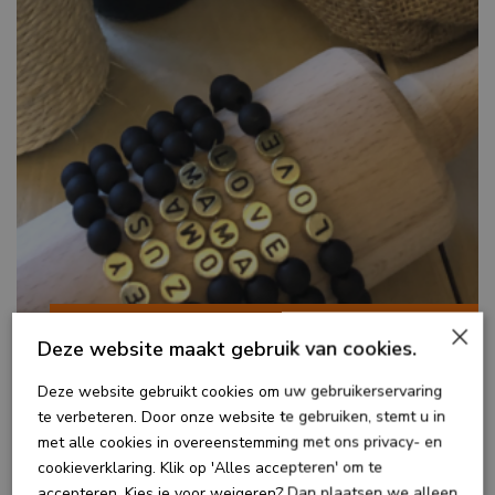
GEPERSONALISEERD
×
Deze website maakt gebruik van cookies.
ARMBANDJE
Deze website gebruikt cookies om uw gebruikerservaring
Wilt u een armbandje met uw eigen naam? Een
te verbeteren. Door onze website te gebruiken, stemt u in
leuk cadeautje voor iemand die jarig is? Die
met alle cookies in overeenstemming met ons privacy- en
cookieverklaring. Klik op 'Alles accepteren' om te
maken wij graag voor u.
accepteren. Kies je voor weigeren? Dan plaatsen we alleen